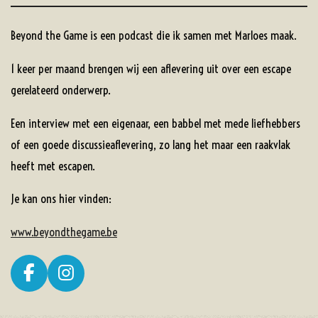
Beyond the Game is een podcast die ik samen met Marloes maak.
1 keer per maand brengen wij een aflevering uit over een escape
gerelateerd onderwerp.
Een interview met een eigenaar, een babbel met mede liefhebbers
of een goede discussieaflevering, zo lang het maar een raakvlak
heeft met escapen.
Je kan ons hier vinden:
www.beyondthegame.be
F
I
a
n
c
s