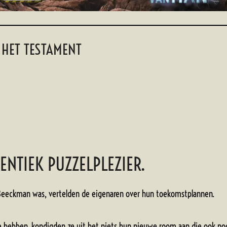
 HET TESTAMENT
ENTIEK PUZZELPLEZIER.
n Beeckman was, vertelden de eigenaren over hun toekomstplannen.
te hebben, kondigden ze uit het niets hun nieuwe room aan die ook nog