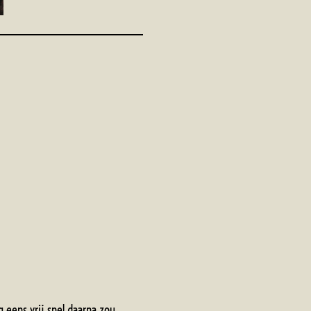
 eens vrij snel daarna zou