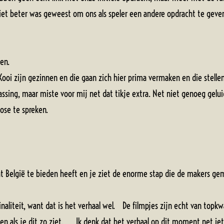
niet beter was geweest om ons als speler een andere opdracht te geven
en.
ooi zijn gezinnen en die gaan zich hier prima vermaken en die stellen 
ng, maar miste voor mij net dat tikje extra. Net niet genoeg geluid,
theose te spreken.
wat België te bieden heeft en je ziet de enorme stap die de makers 
naliteit, want dat is het verhaal wel. De filmpjes zijn echt van topkw
rden als je dit zo ziet. Ik denk dat het verhaal op dit moment net iet