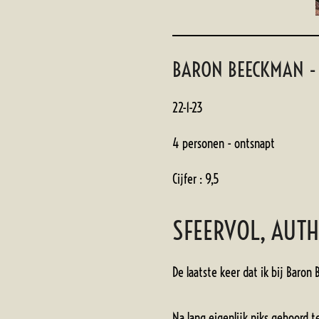
BARON BEECKMAN -
22-1-23
4 personen - ontsnapt
Cijfer : 9,5
SFEERVOL, AUTH
De laatste keer dat ik bij Baro
Na lang eigenlijk niks gehoord 