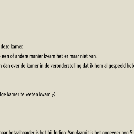
ar deze kamer.
 op een of andere manier kwam het er maar niet van.
n over de kamer in de veronderstelling dat ik hem al gespeeld heb 
lledige kamer te weten kwam ;-)
maar betaalbaarder is het bij Indigo. Van daaruit is het ongeveer nog