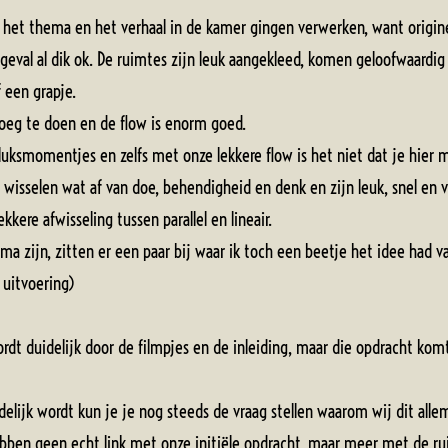
het thema en het verhaal in de kamer gingen verwerken, want origine
eval al dik ok. De ruimtes zijn leuk aangekleed, komen geloofwaardig 
 een grapje.
eg te doen en de flow is enorm goed.
luksmomentjes en zelfs met onze lekkere flow is het niet dat je hier
isselen wat af van doe, behendigheid en denk en zijn leuk, snel en v
kkere afwisseling tussen parallel en lineair.
 zijn, zitten er een paar bij waar ik toch een beetje het idee had va
a uitvoering)
rdt duidelijk door de filmpjes en de inleiding, maar die opdracht komt
delijk wordt kun je je nog steeds de vraag stellen waarom wij dit alle
bben geen echt link met onze initiële opdracht, maar meer met de r