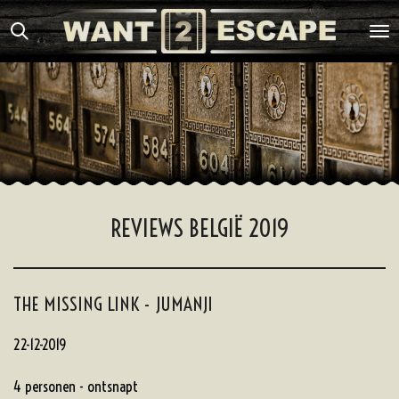
Ga
direct
naar
de
hoofdinhoud
REVIEWS BELGIË 2019
THE MISSING LINK - JUMANJI
22-12-2019
4 personen - ontsnapt