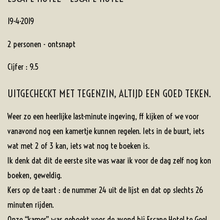
19-4-2019
2 personen - ontsnapt
Cijfer : 9.5
UITGECHECKT MET TEGENZIN, ALTIJD EEN GOED TEKEN.
Weer zo een heerlijke last-minute ingeving, ff kijken of we voor
vanavond nog een kamertje kunnen regelen. Iets in de buurt, iets
wat met 2 of 3 kan, iets wat nog te boeken is.
Ik denk dat dit de eerste site was waar ik voor de dag zelf nog kon
boeken, geweldig.
Kers op de taart : de nummer 24 uit de lijst en dat op slechts 26
minuten rijden.
Onze “kamer” was geboekt voor de avond bij Escape Hotel te Geel.