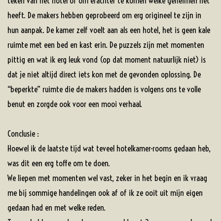
teken van het hotel of om erachter te komen welke geheimen het
heeft. De makers hebben geprobeerd om erg origineel te zijn in
hun aanpak. De kamer zelf voelt aan als een hotel, het is geen kale
ruimte met een bed en kast erin. De puzzels zijn met momenten
pittig en wat ik erg leuk vond (op dat moment natuurlijk niet) is
dat je niet altijd direct iets kon met de gevonden oplossing. De
“beperkte” ruimte die de makers hadden is volgens ons te volle
benut en zorgde ook voor een mooi verhaal.
Conclusie :
Hoewel ik de laatste tijd wat teveel hotelkamer-rooms gedaan heb,
was dit een erg toffe om te doen.
We liepen met momenten wel vast, zeker in het begin en ik vraag
me bij sommige handelingen ook af of ik ze ooit uit mijn eigen
gedaan had en met welke reden.