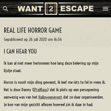
Ga
direct
naar
de
REAL LIFE HORROR GAME
hoofdinhoud
Gepubliceerd op 26 juli 2020 om 16:36
I CAN HEAR YOU
Ik kan al niet meer herinneren hoe lang deze beleving op mijn
lijstje staat.
Horror is nooit mijn ding geweest, ik leef me iets te fel in vrees ik.
Het is door Danny (
Eftelflags
) dat ik plots op een persopening
aanwezig was van het
Halloweenevent
dat ze daar organiseerden.
Je kon van mijn gezicht aflezen hoeveel zin ik daar in had.