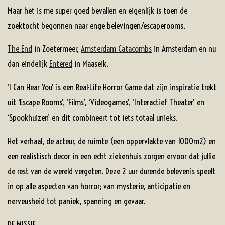
Maar het is me super goed bevallen en eigenlijk is toen de
zoektocht begonnen naar enge belevingen/escaperooms.
The End
in Zoetermeer,
Amsterdam Catacombs
in Amsterdam en nu
dan eindelijk
Entered
in Maaseik.
‘I Can Hear You’ is een Real-Life Horror Game dat zijn inspiratie trekt
uit ‘Escape Rooms’, ‘Films’, ‘Videogames’, ‘Interactief Theater’ en
‘Spookhuizen’ en dit combineert tot iets totaal unieks.
Het verhaal, de acteur, de ruimte (een oppervlakte van 1000m2) en
een realistisch decor in een echt ziekenhuis zorgen ervoor dat jullie
de rest van de wereld vergeten. Deze 2 uur durende belevenis speelt
in op alle aspecten van horror; van mysterie, anticipatie en
nerveusheid tot paniek, spanning en gevaar.
DE MISSIE